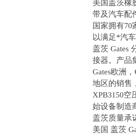
美国盖茨橡
带及汽车配
国家拥有7
以满足*汽
盖茨 Gat
接器。产品
Gates欧
地区的销售
XPB3150
始设备制造商
盖茨质量承
美国 盖茨 Gat