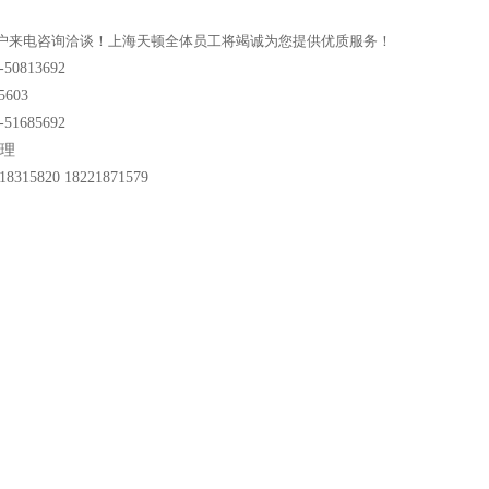
户来电咨询洽谈！上海天顿全体员工将竭诚为您提供优质服务！
0813692
603
1685692
经理
15820 18221871579