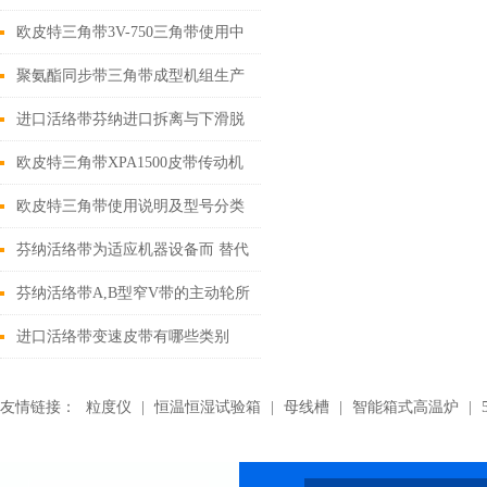
使用说明
欧皮特三角带3V-750三角带使用中
的几个误区
聚氨酯同步带三角带成型机组生产
的线绳
进口活络带芬纳进口拆离与下滑脱
层之下的楔冲作用结合
欧皮特三角带XPA1500皮带传动机
构概述
欧皮特三角带使用说明及型号分类
芬纳活络带为适应机器设备而 替代
窄V带传动的途径
芬纳活络带A,B型窄V带的主动轮所
承受的拉力
进口活络带变速皮带有哪些类别
友情链接：
粒度仪
|
恒温恒湿试验箱
|
母线槽
|
智能箱式高温炉
|