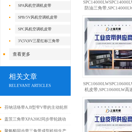
SPC14000LWSPC1400
SPA风机空调机皮带
防油三角带,SPC14000
机皮带
SPB/5V风机空调机皮带
SPC风机空调机皮带
3V,5V,8V三星红标三角带
查看更多
相关文章
SPC10600LWSPC1060
RELEVANT ARTICLES
机皮带,SPC10600LW
三角带
芬纳活络带A,B型窄V带的主动轮所
承受的拉力
盖茨三角带XPA2082同步带轮跳动
致使同步带失效的情况
聚氨酯同步带三角带成型机组生产