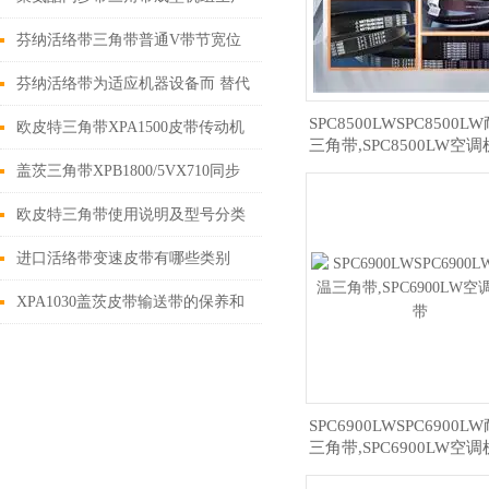
的线绳
芬纳活络带三角带普通V带节宽位
置的确定
芬纳活络带为适应机器设备而 替代
SPC8500LWSPC8500
窄V带传动的途径
欧皮特三角带XPA1500皮带传动机
三角带,SPC8500LW空
构概述
盖茨三角带XPB1800/5VX710同步
带传动的状态
欧皮特三角带使用说明及型号分类
进口活络带变速皮带有哪些类别
XPA1030盖茨皮带输送带的保养和
使用说明
SPC6900LWSPC6900
三角带,SPC6900LW空