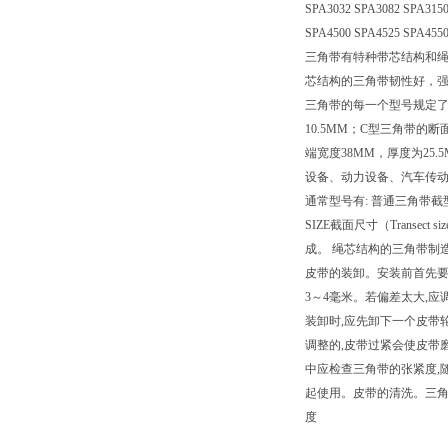
SPA3032 SPA3082 SPA3150
SPA4500 SPA4525 SPA455
三角带有特种带芯结构和绳
芯结构的三角带韧性好，
三角带的每一个型号规定了
10.5MM；C型三角带的
端宽度38MM，厚度为25.5M
设备、动力设备、汽车传动、
通常型号有: 普通三角带截
SIZE截面尺寸（Transec
成。 绳芯结构的三角带制
皮带的装卸。安装前首先要
3～4毫米。若偏差太大,
装卸时,应先卸下一个皮带
调整的,皮带过紧会使皮带
中应检查三角带的张紧度,
起使用。皮带的清洗。三角
度