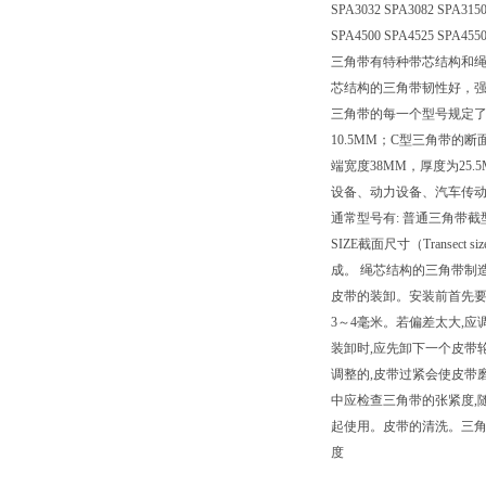
SPA3032 SPA3082 SPA3150
SPA4500 SPA4525 SPA455
三角带有特种带芯结构和绳
芯结构的三角带韧性好，
三角带的每一个型号规定了
10.5MM；C型三角带的
端宽度38MM，厚度为25.5M
设备、动力设备、汽车传动、
通常型号有: 普通三角带截
SIZE截面尺寸（Transec
成。 绳芯结构的三角带制
皮带的装卸。安装前首先要
3～4毫米。若偏差太大,
装卸时,应先卸下一个皮带
调整的,皮带过紧会使皮带
中应检查三角带的张紧度,
起使用。皮带的清洗。三角
度