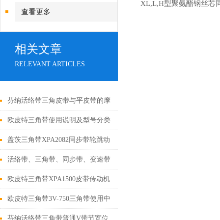
XL,L,H型聚氨酯钢丝芯
同步带
查看更多
相关文章
RELEVANT ARTICLES
芬纳活络带三角皮带与平皮带的摩
擦力原理分析
欧皮特三角带使用说明及型号分类
盖茨三角带XPA2082同步带轮跳动
致使同步带失效的情况
活络带、三角带、同步带、变速带
简单介绍
欧皮特三角带XPA1500皮带传动机
构概述
欧皮特三角带3V-750三角带使用中
的几个误区
芬纳活络带三角带普通V带节宽位