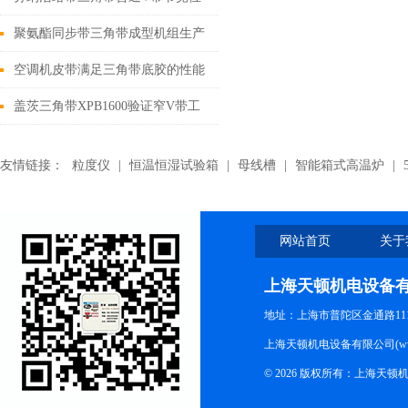
置的确定
聚氨酯同步带三角带成型机组生产
的线绳
空调机皮带满足三角带底胶的性能
要求
盖茨三角带XPB1600验证窄V带工
作时的传动性能
友情链接：
粒度仪
|
恒温恒湿试验箱
|
母线槽
|
智能箱式高温炉
|
网站首页
关于
上海天顿机电设备
地址：上海市普陀区金通路1118
上海天顿机电设备有限公司(www.m
© 2026 版权所有：上海天