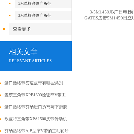
5M单根联体广角带
3/5M1450JB广日电
3M单根联体广角带
GATES皮带5M1450日立
件
查看更多
相关文章
RELEVANT ARTICLES
进口活络带变速皮带有哪些类别
盖茨三角带XPB1600验证窄V带工
作时的传动性能
进口活络带芬纳进口拆离与下滑脱
层之下的楔冲作用结合
欧皮特三角带XPA1500皮带传动机
构概述
芬纳活络带A,B型窄V带的主动轮所