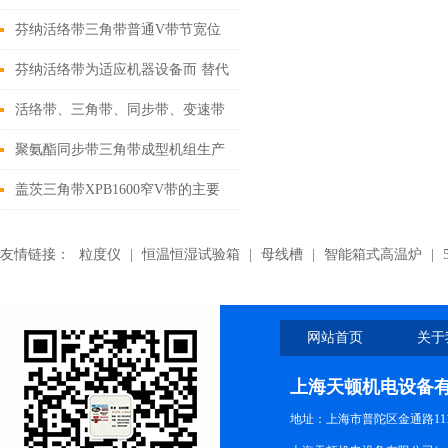
承受的拉力
芬纳活络带三角带普通V带节宽位
置的确定
芬纳活络带为适应机器设备而 替代
窄V带传动的途径
活络带、三角带、同步带、变速带
简单介绍
聚氨酯同步带三角带成型机组生产
的线绳
盖茨三角带XPB1600窄V带的主要
原材料以及经济性能
友情链接：
粒度仪
|
恒温恒湿试验箱
|
母线槽
|
智能箱式高温炉
|
网站首页
关于
上海天顿机电设备
地址：上海市普陀区金通路1118