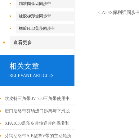
步带
精准圆弧齿同步带
GATES保利强同步
橡胶梯形齿同步带
橡胶HTD盖茨同步带
查看更多
相关文章
RELEVANT ARTICLES
欧皮特三角带3V-750三角带使用中
的几个误区
进口活络带芬纳进口拆离与下滑脱
层之下的楔冲作用结合
XPA1030盖茨皮带输送带的保养和
使用说明
芬纳活络带A,B型窄V带的主动轮所