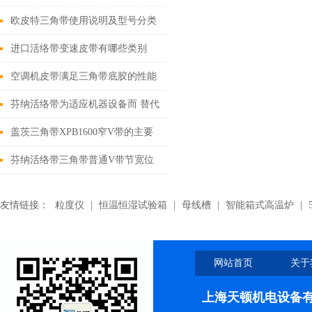
承受的拉力
欧皮特三角带使用说明及型号分类
进口活络带变速皮带有哪些类别
空调机皮带满足三角带底胶的性能
要求
芬纳活络带为适应机器设备而 替代
窄V带传动的途径
盖茨三角带XPB1600窄V带的主要
原材料以及经济性能
芬纳活络带三角带普通V带节宽位
置的确定
友情链接：
粒度仪
|
恒温恒湿试验箱
|
母线槽
|
智能箱式高温炉
|
网站首页
关于
上海天顿机电设备