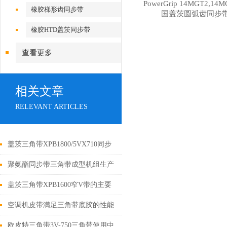
PowerGrip 14MGT2,14
橡胶梯形齿同步带
国盖茨圆弧齿同步
橡胶HTD盖茨同步带
查看更多
相关文章
RELEVANT ARTICLES
盖茨三角带XPB1800/5VX710同步
带传动的状态
聚氨酯同步带三角带成型机组生产
的线绳
盖茨三角带XPB1600窄V带的主要
原材料以及经济性能
空调机皮带满足三角带底胶的性能
要求
欧皮特三角带3V-750三角带使用中