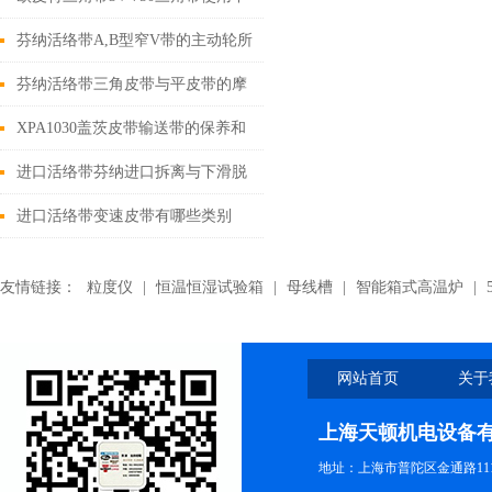
的几个误区
芬纳活络带A,B型窄V带的主动轮所
承受的拉力
芬纳活络带三角皮带与平皮带的摩
擦力原理分析
XPA1030盖茨皮带输送带的保养和
使用说明
进口活络带芬纳进口拆离与下滑脱
层之下的楔冲作用结合
进口活络带变速皮带有哪些类别
友情链接：
粒度仪
|
恒温恒湿试验箱
|
母线槽
|
智能箱式高温炉
|
网站首页
关于
上海天顿机电设备
地址：上海市普陀区金通路1118