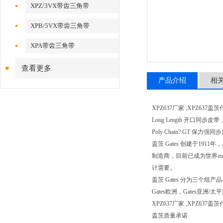
XPZ/3VX带齿三角带
XPB/5VX带齿三角带
XPA带齿三角带
查看更多
产品介绍
相
XPZ637厂家 ,XPZ637盖
Long Length 开口同步皮带
Poly Chain? GT 保力
盖茨 Gates 创建于1
制造商，目前已成为世界z
计需要。
盖茨 Gates 分为三
Gates欧洲，Gates
XPZ637厂家 ,XPZ6
盖茨质量承诺