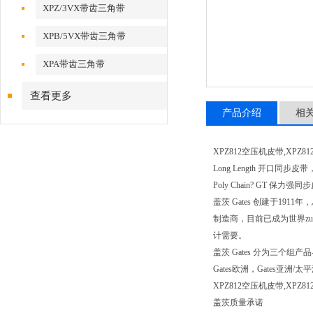
XPZ/3VX带齿三角带
XPB/5VX带齿三角带
XPA带齿三角带
查看更多
产品介绍
相
XPZ812空压机皮带,XPZ8
Long Length 开口同步皮带
Poly Chain? GT 保力
盖茨 Gates 创建于1
制造商，目前已成为世界z
计需要。
盖茨 Gates 分为三
Gates欧洲，Gates
XPZ812空压机皮带,XP
盖茨质量承诺