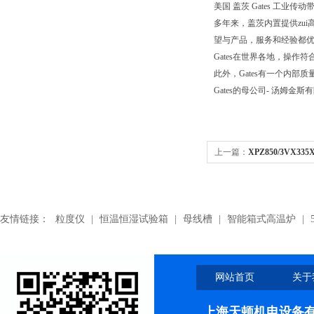
美国 盖茨 Gates 工业传动带.Pol
多年来，盖茨内置提供zui
望与产品，服务和经验都优
Gates在世界各地，操作符合
此外，Gates有一个内
Gates的母公司- 汤姆金斯
上一篇：
XPZ850/3VX33
带,XPZ850/3VX335进口
友情链接：
粒度仪
|
恒温恒湿试验箱
|
母线槽
|
智能箱式高温炉
|
网站首页
关于
上海天顿机电设备