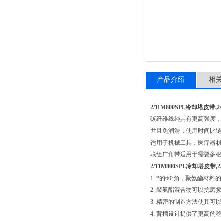
产品介绍
相
2/11M800SPL冷却塔皮带,
碳纤维线绳具有更高强度
并且免润滑；使用时间比链
适用于机械工具，医疗器
联组广角带适用于需要多
2/11M800SPL冷却塔皮带,
1. *的60°角，聚氨酯
2. 聚氨酯混合物可以抗
3. 精密的制造方法使其可
4. 背槽设计提供了更高的