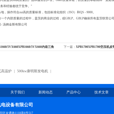
内置提供zui高质量的产品和服务的声誉。Gates质量承诺，以质量的奉献精神一直延续
务和经验都优于竞争。"
界各地，操作符合zui高的质量标准，包括标准化组织（ISO）和QS - 9000。
es有一个内部质量的过程中，盖茨的商业的过程，或GBLP。GBLP确保所有盖茨联营
公司- 汤姆金斯有限公司
1660/5VX660XPB1660/5VX660内齿三角
下一篇：
XPB1700XPB1700空压机皮
0/5VX660盖茨三角带
角带
式高温炉
|
500kw康明斯发电机
|
关于我们
新闻动态
产品中心
技术文章
机电设备有限公司
区金通路1118弄6号517