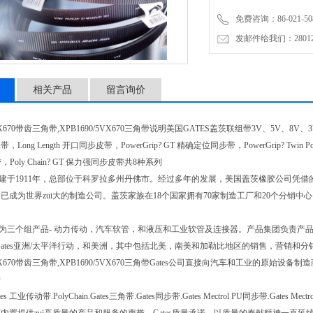
免费咨询：86-021-508
发邮件给我们：2801298
相关产品
留言询价
5VX670带齿三角带,XPB1690/5VX670三角带说明美国GATES盖茨联组带3V、5V、8V、3VX、5
ong Length 开口同步皮带，PowerGrip? GT 精确定位同步带，PowerGrip? Twin P
，Poly Chain? GT 保力强同步皮带共8种系列
es 创建于1911年，总部位于科罗拉多州丹佛市。经过多年的发展，美国盖茨橡胶公司凭
已成为世界zui大的制造公司。盖茨家族在18个国家拥有70家制造工厂和20个分销
es 分为三个组产品- 动力传动，汽车软管，和液压和工业软管及连接器。产品集团负责
洲，Gates亚洲/太平洋行动，和美洲，其中包括北美，南美和加勒比地区的销售，营销和
/5VX670带齿三角带,XPB1690/5VX670三角带Gates公司直接向汽车和工业的原始
诺
s 工业传动带.PolyChain.Gates三角带.Gates同步带.Gates Mectrol PU同步带.Gates Mect