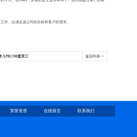
到今天。在Gates，质量的定义是简单明了- “达到或超过客户的期
公司工作，以满足该公司的目标和客户的需求。
带,XPB1700盖茨三
返回列表>>
荣誉资质
在线留言
联系我们