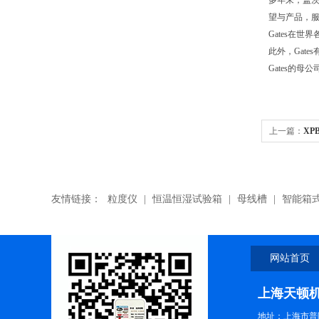
多年来，盖茨
望与产品，服
Gates在世
此外，Gat
Gates的母
上一篇：
XPB
带,XPB166
友情链接：
粒度仪
|
恒温恒湿试验箱
|
母线槽
|
智能箱
网站首页
上海天顿
地址：上海市普陀