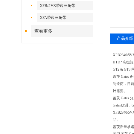
XPB/5VX带齿三角带
XPA带齿三角带
查看更多
产品介绍
XPB2840/
HTD? 高扭矩同
GT2 & GT
盖茨 Gat
制造商，目前
计需要。
盖茨 Gat
Gates欧
XPB2840
品。
盖茨质量承