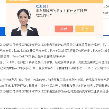
欢迎您！
免费咨询：86-021-508
来自局域网的朋友！有什么可以帮
发邮件给我们：2801298
助您的吗？
相关产品
留言询价
5VX1120进口传动带,XPB2840/5VX1120带齿三角带说明美国GATES盖茨联组带3V、5V、8V、
步皮带，Long Length 开口同步皮带，PowerGrip? GT 精确定位同步带，PowerGrip? T
3 同步皮带，Poly Chain? GT 保力强同步皮带共8种系列
es 创建于1911年，总部位于科罗拉多州丹佛市。经过多年的发展，美国盖茨橡胶公司凭
已成为世界zui大的制造公司。盖茨家族在18个国家拥有70家制造工厂和20个分销
es 分为三个组产品- 动力传动，汽车软管，和液压和工业软管及连接器。产品集团负责
洲，Gates亚洲/太平洋行动，和美洲，其中包括北美，南美和加勒比地区的销售，营销和
/5VX1120进口传动带,XPB2840/5VX1120带齿三角带Gates公司直接向汽车和工
诺