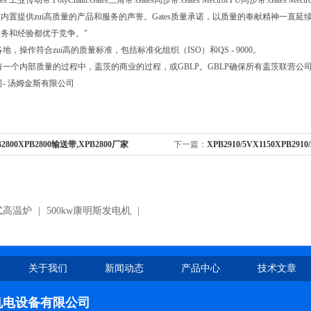
s 工业传动带.PolyChain.Gates三角带.Gates同步带.Gates Mectrol PU同步带.Gates Mect
内置提供zui高质量的产品和服务的声誉。Gates质量承诺，以质量的奉献精神一直延续
务和经验都优于竞争。"
界各地，操作符合zui高的质量标准，包括标准化组织（ISO）和QS - 9000。
es有一个内部质量的过程中，盖茨的商业的过程，或GBLP。GBLP确保所有盖茨联营
公司- 汤姆金斯有限公司
B2800XPB2800输送带,XPB2800厂家
下一篇：
XPB2910/5VX1150XPB29
带,XPB2910/5VX1150有齿三角带
式高温炉
|
500kw康明斯发电机
|
关于我们
新闻动态
产品中心
技术文章
机电设备有限公司