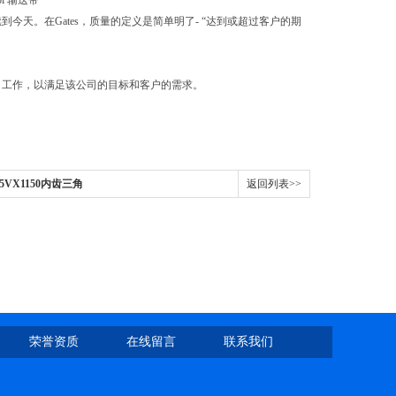
rol 输送带
到今天。在Gates，质量的定义是简单明了- “达到或超过客户的期
公司工作，以满足该公司的目标和客户的需求。
10/5VX1150内齿三角
返回列表>>
荣誉资质
在线留言
联系我们