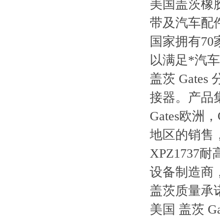
美国盖茨橡
带及汽车配
国家拥有7
以满足*汽
盖茨 Gat
接器。产品
Gates欧
地区的销售
XPZ1737
设备制造商，
盖茨质量承
美国 盖茨 Gat