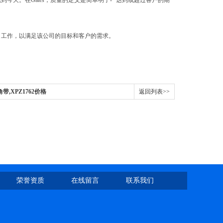
到今天。在Gates，质量的定义是简单明了- “达到或超过客户的期
公司工作，以满足该公司的目标和客户的需求。
角带,XPZ1762价格
返回列表>>
荣誉资质
在线留言
联系我们