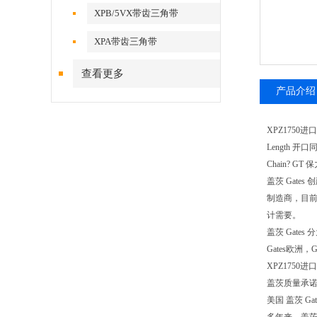
XPB/5VX带齿三角带
XPA带齿三角带
查看更多
产品介绍
XPZ1750进
Length 开口
Chain? G
盖茨 Gat
制造商，目前
计需要。
盖茨 Gat
Gates欧
XPZ1750
盖茨质量承
美国 盖茨 Gate