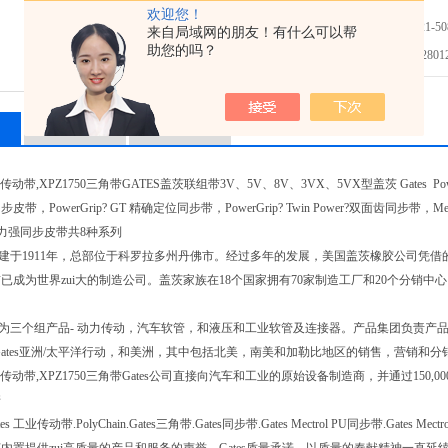
欢迎您！
免费咨询：86-021-508
来自局域网的朋友！有什么可以帮
助您的吗？
发邮件给我们：2801298
相关产品
留言询价
口传动带,XPZ1750三角带GATES盖茨联组带3V、5V、8V、3VX、5VX型盖茨 Gates Powe
同步皮带，PowerGrip? GT 精确定位同步带，PowerGrip? Twin Power?双面齿同步带，Mec
T 保力强同步皮带共8种系列
es 创建于1911年，总部位于科罗拉多州丹佛市。经过多年的发展，美国盖茨橡胶公司凭
已成为世界zui大的制造公司。盖茨家族在18个国家拥有70家制造工厂和20个分销
es 分为三个组产品- 动力传动，汽车软管，和液压和工业软管及连接器。产品集团负责
洲，Gates亚洲/太平洋行动，和美洲，其中包括北美，南美和加勒比地区的销售，营销和
进口传动带,XPZ1750三角带Gates公司直接向汽车和工业的原始设备制造商，并通过15
诺
s 工业传动带.PolyChain.Gates三角带.Gates同步带.Gates Mectrol PU同步带.Gates Mect