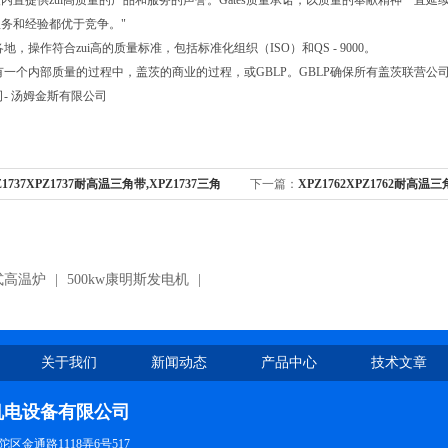
内置提供zui高质量的产品和服务的声誉。Gates质量承诺，以质量的奉献精神一直延续
务和经验都优于竞争。"
界各地，操作符合zui高的质量标准，包括标准化组织（ISO）和QS - 9000。
es有一个内部质量的过程中，盖茨的商业的过程，或GBLP。GBLP确保所有盖茨联营
公司- 汤姆金斯有限公司
Z1737XPZ1737耐高温三角带,XPZ1737三角
下一篇：
XPZ1762XPZ1762耐高温三
式高温炉
|
500kw康明斯发电机
|
关于我们
新闻动态
产品中心
技术文章
机电设备有限公司
区金通路1118弄6号517