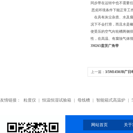
同步带在运转中也不需要
恶劣环境条件下能正常工作7
在具有灰尘杂质、水及腐
况下不会打滑，而且水是
使受压的空气向轮槽两侧
性，在高温、有腐蚀气体
3M265盖茨广角带
上一篇：
3/5M1450JB广
日立UAX配件
友情链接：
粒度仪
|
恒温恒湿试验箱
|
母线槽
|
智能箱式高温炉
|
网站首页
关于