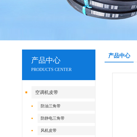
产品中心
产品中心
PRODUCTS CENTER
空调机皮带
防油三角带
防静电三角带
风机皮带