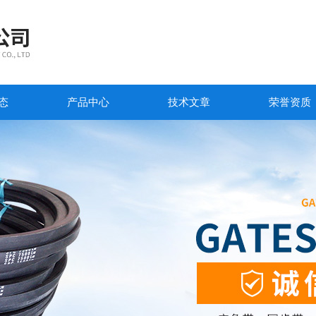
态
产品中心
技术文章
荣誉资质