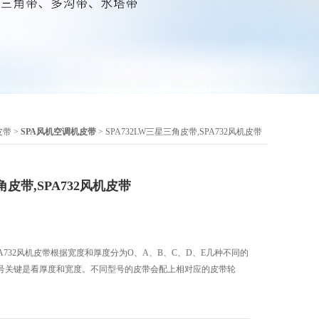
皮带
>
SPA风机空调机皮带
> SPA732LW三星三角皮带,SPA732风机皮带
角皮带,SPA732风机皮带
,SPA732风机皮带根据宽度和厚度分为O、A、B、C、D、E几种不同的
号关键是看厚度和宽度。不同型号的皮带会配上相对应的皮带轮