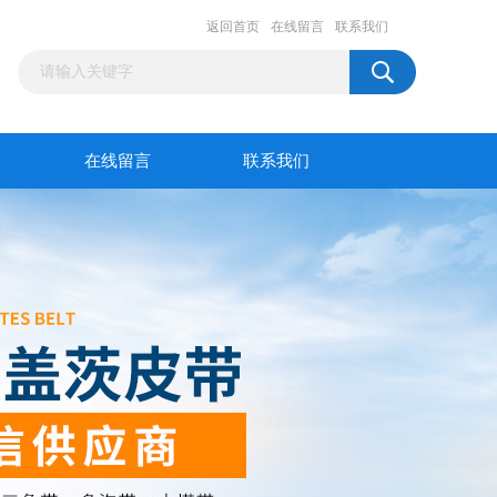
返回首页
在线留言
联系我们
在线留言
联系我们