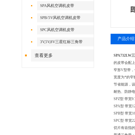
SPA风机空调机皮带
SPB/5V风机空调机皮带
SPC风机空调机皮带
产品介绍
3V,5V,8V三星红标三角带
查看更多
SPA732L
的皮带会配上
窄形V型带，
宽度为*的窄
节省能源，设
耐热、防静
SPZ型 带宽9
SPA型 带宽1
SPB型 带宽1
SPC型 带宽2
切片有齿指