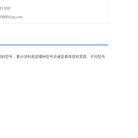
13692
00@qq.com
不同的型号，要分清到底是哪种型号关键是看厚度和宽度。不同型号