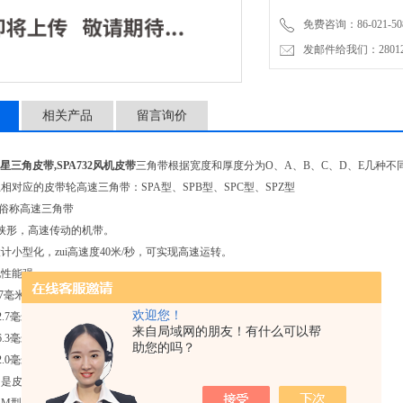
免费咨询：86-021-508
发邮件给我们：2801298
相关产品
留言询价
W三星三角皮带,SPA732风机皮带
三角带根据宽度和厚度分为O、A、B、C、D、E几种
相对应的皮带轮高速三角带：SPA型、SPB型、SPC型、SPZ型
俗称高速三角带
狭形，高速传动的机带。
计小型化，zui高速度40米/秒，可实现高速运转。
电性能强。
.7毫米 带高8.0毫米 橡胶 标准型号SPZ 切片有齿型号SPZX
欢迎您！
2.7毫米 带高10.0毫米 橡胶 标准型号SPA 切片有齿型号SPAX
来自局域网的朋友！有什么可以帮
6.3毫米 带高13.0毫米 橡胶 标准型号SPB 切片有齿型号SPBX
助您的吗？
2.0毫米 带高18.0毫米 橡胶 标准型号SPC 切片有齿型号SPCX
的是皮带两边采用机械切割而成，具有明显的棱角，同时皮带下面镶有带齿。