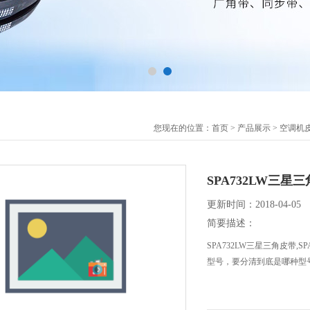
您现在的位置：
首页
>
产品展示
>
空调机
SPA732LW三星三
更新时间：2018-04-05
简要描述：
SPA732LW三星三角皮带
型号，要分清到底是哪种型