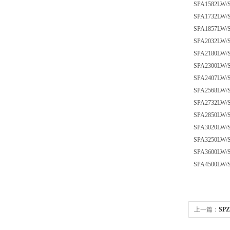
SPA1582LW/
SPA1732LW/
SPA1857LW/
SPA2032LW/
SPA2180LW/
SPA2300LW/
SPA2407LW/
SPA2568LW/
SPA2732LW/
SPA2850LW/
SPA3020LW/
SPA3250LW/
SPA3600LW/
SPA4500LW/
上一篇：
SP