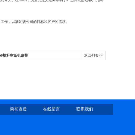
到今天。在Gates，质量的定义是简单明了- “达到或超过客户的期
公司工作，以满足该公司的目标和客户的需求。
950螺杆空压机皮带
返回列表>>
荣誉资质
在线留言
联系我们