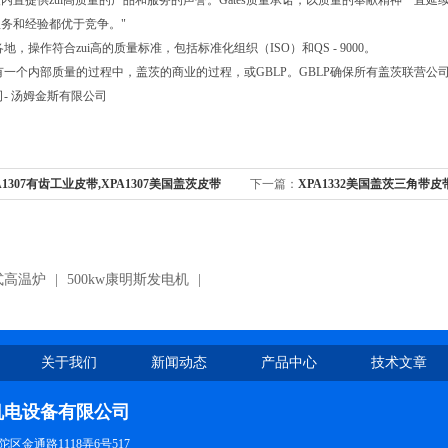
内置提供zui高质量的产品和服务的声誉。Gates质量承诺，以质量的奉献精神一直延续
务和经验都优于竞争。"
界各地，操作符合zui高的质量标准，包括标准化组织（ISO）和QS - 9000。
es有一个内部质量的过程中，盖茨的商业的过程，或GBLP。GBLP确保所有盖茨联营
公司- 汤姆金斯有限公司
A1307有齿工业皮带,XPA1307美国盖茨皮带
下一篇：
XPA1332美国盖茨三角带皮带
带
式高温炉
|
500kw康明斯发电机
|
关于我们
新闻动态
产品中心
技术文章
机电设备有限公司
区金通路1118弄6号517