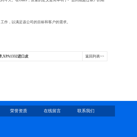
到今天。在Gates，质量的定义是简单明了- “达到或超过客户的期
公司工作，以满足该公司的目标和客户的需求。
,XPA1332进口皮
返回列表>>
荣誉资质
在线留言
联系我们