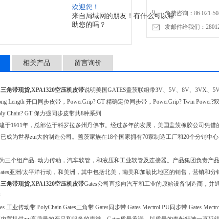
欢迎您！
免费咨询：86-021-508
来自局域网的朋友！有什么可以帮
助您的吗？
发邮件给我们：2801298
相关产品
留言询价
进口三角带现货,XPA1320空压机皮带
说明美国GATES盖茨联组带3V、5V、8V、3VX、5VX型盖茨
 Length 开口同步皮带，PowerGrip? GT 精确定位同步带，PowerGrip? Twin Power
y Chain? GT 保力强同步皮带共8种系列
es 创建于1911年，总部位于科罗拉多州丹佛市。经过多年的发展，美国盖茨橡胶公司凭
已成为世界zui大的制造公司。盖茨家族在18个国家拥有70家制造工厂和20个分销
es 分为三个组产品- 动力传动，汽车软管，和液压和工业软管及连接器。产品集团负责
洲，Gates亚洲/太平洋行动，和美洲，其中包括北美，南美和加勒比地区的销售，营销和
进口三角带现货,XPA1320空压机皮带
Gates公司直接向汽车和工业的原始设备制造商，并通
诺
s 工业传动带.PolyChain.Gates三角带.Gates同步带.Gates Mectrol PU同步带.Gates Mect