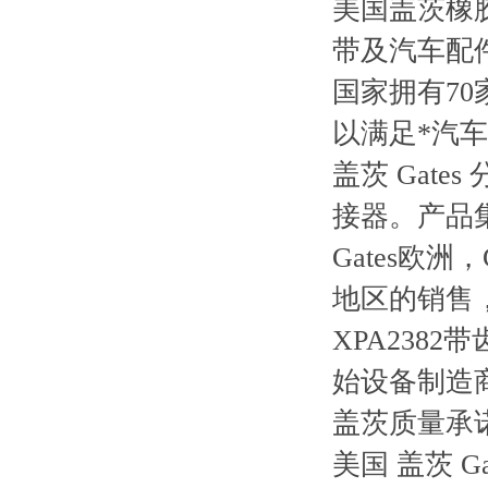
美国盖茨橡
带及汽车配
国家拥有7
以满足*汽
盖茨 Gat
接器。产品
Gates欧
地区的销售
XPA2382
始设备制造商
盖茨质量承
美国 盖茨 Gat