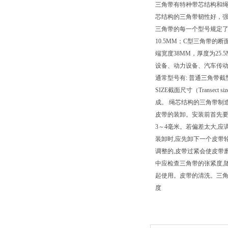
三角带有特种带芯结构和绳
芯结构的三角带韧性好，
三角带的每一个型号规定了
10.5MM；C型三角带的
端宽度38MM，厚度为25.5M
设备、动力设备、汽车传动、
通常型号有: 普通三角带截
SIZE截面尺寸（Transec
成。 绳芯结构的三角带制
皮带的装卸。安装前首先要
3～4毫米。若偏差太大,
装卸时,应先卸下一个皮带
调整的,皮带过紧会使皮带
中应检查三角带的张紧度,
起使用。皮带的清洗。三角
度