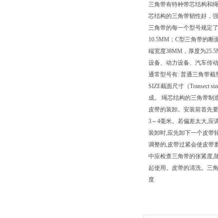
三角带有特种带芯结构和绳
芯结构的三角带韧性好，
三角带的每一个型号规定了
10.5MM；C型三角带的
端宽度38MM，厚度为25.5M
设备、动力设备、汽车传动、
通常型号有: 普通三角带截
SIZE截面尺寸（Transec
成。 绳芯结构的三角带制
皮带的装卸。安装前首先要
3～4毫米。若偏差太大,
装卸时,应先卸下一个皮带
调整的,皮带过紧会使皮带
中应检查三角带的张紧度,
起使用。皮带的清洗。三角
度