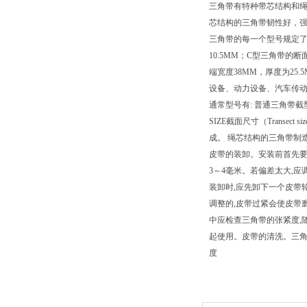
三角带有特种带芯结构和绳
芯结构的三角带韧性好，
三角带的每一个型号规定了
10.5MM；C型三角带的
端宽度38MM，厚度为25.5M
设备、动力设备、汽车传动、
通常型号有: 普通三角带截
SIZE截面尺寸（Transec
成。 绳芯结构的三角带制
皮带的装卸。安装前首先要
3～4毫米。若偏差太大,
装卸时,应先卸下一个皮带
调整的,皮带过紧会使皮带
中应检查三角带的张紧度,
起使用。皮带的清洗。三角
度