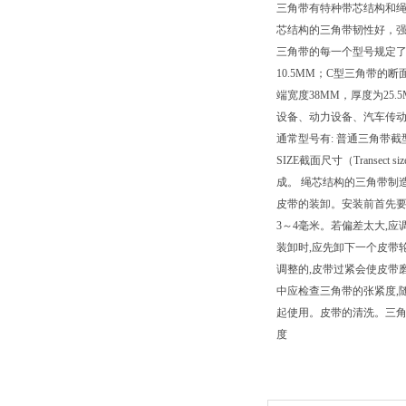
三角带有特种带芯结构和绳
芯结构的三角带韧性好，
三角带的每一个型号规定了
10.5MM；C型三角带的
端宽度38MM，厚度为25.5M
设备、动力设备、汽车传动、
通常型号有: 普通三角带截
SIZE截面尺寸（Transec
成。 绳芯结构的三角带制
皮带的装卸。安装前首先要
3～4毫米。若偏差太大,
装卸时,应先卸下一个皮带
调整的,皮带过紧会使皮带
中应检查三角带的张紧度,
起使用。皮带的清洗。三角
度