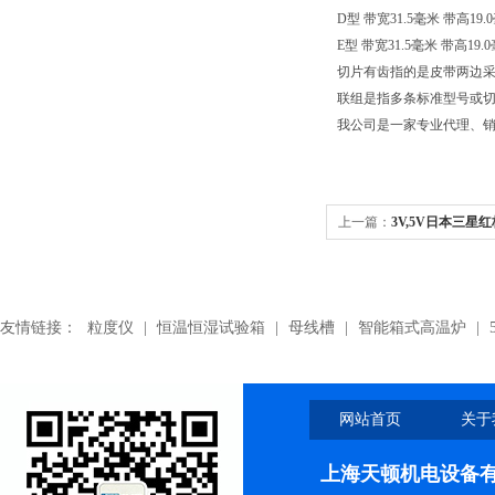
D型 带宽31.5毫米 带高1
E型 带宽31.5毫米 带高19
切片有齿指的是皮带两边
联组是指多条标准型号或切
我公司是一家专业代理、
上一篇：
3V,5V日本三星
友情链接：
粒度仪
|
恒温恒湿试验箱
|
母线槽
|
智能箱式高温炉
|
网站首页
关于
上海天顿机电设备