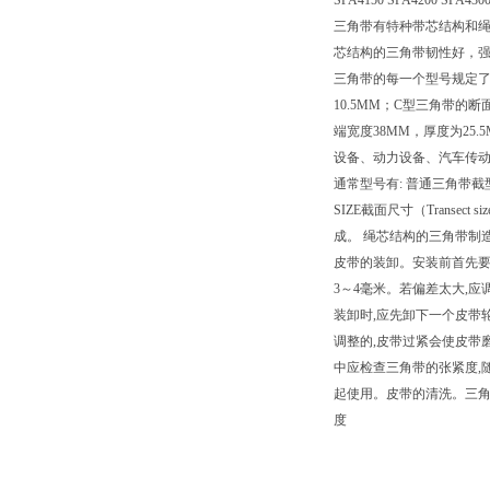
SPA4150 SPA4200 SPA4300
三角带有特种带芯结构和绳
芯结构的三角带韧性好，
三角带的每一个型号规定了
10.5MM；C型三角带的
端宽度38MM，厚度为25.5M
设备、动力设备、汽车传动、
通常型号有: 普通三角带截
SIZE截面尺寸（Transec
成。 绳芯结构的三角带制
皮带的装卸。安装前首先要
3～4毫米。若偏差太大,
装卸时,应先卸下一个皮带
调整的,皮带过紧会使皮带
中应检查三角带的张紧度,
起使用。皮带的清洗。三角
度