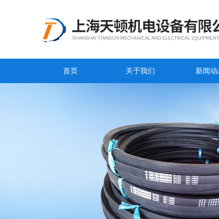
首页
关于我们
新闻动