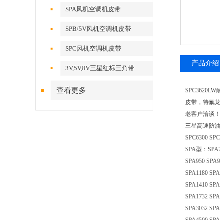
SPA风机空调机皮带
SPB/5V风机空调机皮带
SPC风机空调机皮带
产品介绍
3V,5V,8V三星红标三角带
查看更多
SPC362
皮带，特氟龙
老客户洽谈！S
三星高速防油三角带S
SPC6300 SPC
SPA型：SPA732
SPA950 SPA9
SPA1180 SPA
SPA1410 SPA
SPA1732 SPA
SPA3032 SPA