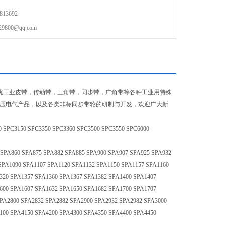
13692
00@qq.com
世界名优工业皮带，传动带，三角带，同步带，广角带等各种工业用特殊
高低压电气产品，以及各类非标同步带轮的研制与开发，欢迎广大新
C3150 SPC3350 SPC3360 SPC3500 SPC3550 SPC6000
SPA860 SPA875 SPA882 SPA885 SPA900 SPA907 SPA925 SPA932
SPA1090 SPA1107 SPA1120 SPA1132 SPA1150 SPA1157 SPA1160
320 SPA1357 SPA1360 SPA1367 SPA1382 SPA1400 SPA1407
600 SPA1607 SPA1632 SPA1650 SPA1682 SPA1700 SPA1707
 SPA2800 SPA2832 SPA2882 SPA2900 SPA2932 SPA2982 SPA3000
100 SPA4150 SPA4200 SPA4300 SPA4350 SPA4400 SPA4450