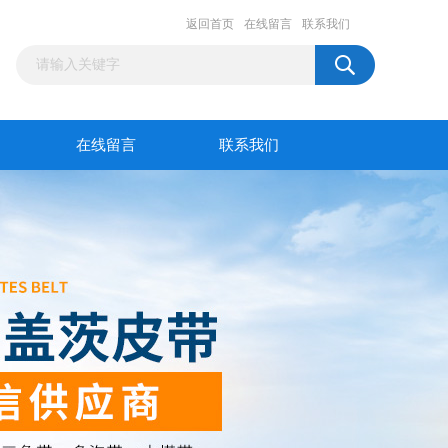
返回首页
在线留言
联系我们
在线留言
联系我们