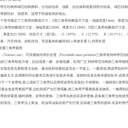
4525 SPA4550
带芯结构和绳芯结构两种，分别由包布、顶胶、抗拉体和底胶四部分组成。 绳芯结构
角带韧性好，强度高，适用于转速较高的场合。
个型号规定了三角带的断面尺寸，A型三角带的断面尺寸是：顶端宽度13mm、厚度为
；C型三角带的断面尺寸是：顶端宽度22MM，厚度为13.5MM；D型三角带的断面尺寸是
厚度为25.5MM。对应尺寸（宽*高）：O（10*6）、A（12.5*9）、B（16.5*11）、C（2
备、汽车传动、农机传动、等设备的机械传动Lw有效长度 Li 内周长度
 普通三角带截型
（Transect size） 可供规格内周长长度（Providable inner-perimete
构的三角带制造方便，抗拉强度一般，价格低廉，应用广泛 特种带芯结构的三角带韧
安装前首先要检查主动轮、被动轮和张紧轮是否在一平面上。一般来讲,两皮带轮的中心
若偏差太大,应调整到符合要求后再进行安装并张紧。装卸时应首先将张紧轮松开,或将
卸下一个皮带轮,套上或卸下三角带以后再把皮带轮安装好,不得硬卸。一般联组V形
过紧会使皮带磨损严重,过松则易产生打滑现象,使三角带严重磨损甚至烧坏。一般两轮距1
带的张紧度,随时调整。皮带的更换。三角带实效后应及时更换,若多根三角带合组使用
的清洗。三角带沾上黄油、机油等油垢后易产生打滑,且加速三角带的损坏,应及时用汽