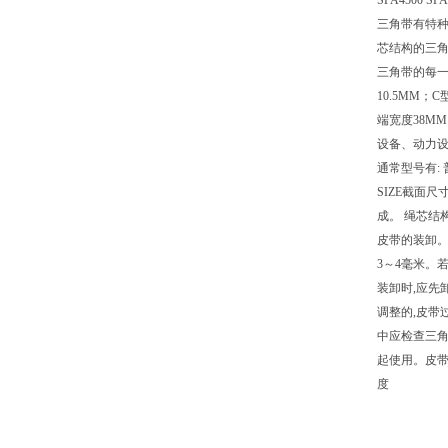
SPA4500 SPA
三角带有特种
芯结构的三
三角带的每一
10.5MM
端宽度38MM，
设备、动力设
通常型号有:
SIZE截面尺寸
成。 绳芯结
皮带的装卸。
3～4毫米。
装卸时,应先
调整的,皮带
中应检查三角
起使用。皮带
度