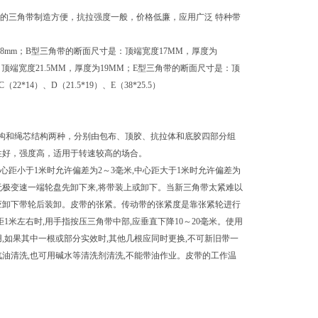
的三角带制造方便，抗拉强度一般，价格低廉，应用广泛 特种带
8mm；B型三角带的断面尺寸是：顶端宽度17MM，厚度为
：顶端宽度21.5MM，厚度为19MM；E型三角带的断面尺寸是：顶
2*14）、D（21.5*19）、E（38*25.5）
r三角带有特种带芯结构和绳芯结构两种，分别由包布、顶胶、抗拉体和底胶四部分组
性好，强度高，适用于转速较高的场合。
距小于1米时允许偏差为2～3毫米,中心距大于1米时允许偏差为
无极变速一端轮盘先卸下来,将带装上或卸下。当新三角带太紧难以
带应卸下带轮后装卸。皮带的张紧。传动带的张紧度是靠张紧轮进行
米左右时,用手指按压三角带中部,应垂直下降10～20毫米。使用
,如果其中一根或部分实效时,其他几根应同时更换,不可新旧带一
油清洗,也可用碱水等清洗剂清洗,不能带油作业。皮带的工作温