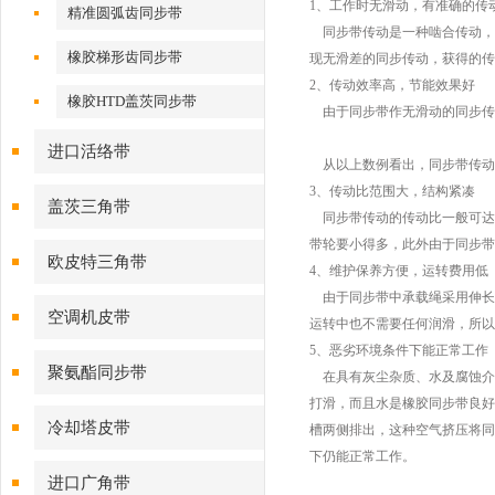
步带
1、工作时无滑动，有准确的传
精准圆弧齿同步带
同步带传动是一种啮合传动，
橡胶梯形齿同步带
现无滑差的同步传动，获得的传
2、传动效率高，节能效果好
橡胶HTD盖茨同步带
由于同步带作无滑动的同步传动
进口活络带
从以上数例看出，同步带传动
3、传动比范围大，结构紧凑
盖茨三角带
同步带传动的传动比一般可达到
带轮要小得多，此外由于同步带
欧皮特三角带
4、维护保养方便，运转费用低
由于同步带中承载绳采用伸长
空调机皮带
运转中也不需要任何润滑，所以
5、恶劣环境条件下能正常工作
聚氨酯同步带
在具有灰尘杂质、水及腐蚀介
打滑，而且水是橡胶同步带良好
冷却塔皮带
槽两侧排出，这种空气挤压将同
下仍能正常工作。
进口广角带