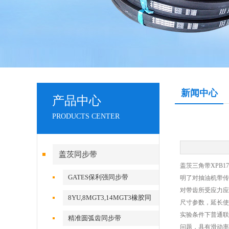
新闻中心
产品中心
PRODUCTS CENTER
盖茨同步带
盖茨三角带XPB
GATES保利强同步带
明了对抽油机带传
对带齿所受应力应
8YU,8MGT3,14MGT3橡胶同
尺寸参数，延长使
步带
实验条件下普通联
精准圆弧齿同步带
问题，具有滑动率