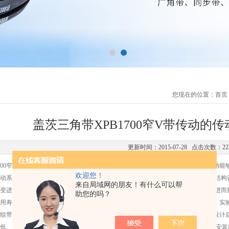
您现在的位置：
首页
盖茨三角带XPB1700窄V带传动的
更新时间：2015-07-28 点击次数：22
1700窄V带传动的传动特性与弹性滑动率通过理论分析，。指出摩擦传动与啮合传动
欢迎您！
动系统的改进设计是合理的。把摩擦传动与啮合传动结合起来，进行带与带轮的结构
来自局域网的朋友！有什么可以帮
变进行有限元分析，结果显示带齿的受载变形与应力分布情况与理论分析一致，进而
助您的吗？
用寿命。在带传动实验台上，测试联组齿形窄V带传动的传动特性与弹性滑动率，实
组带窄V带的传动特性实验，通过实验结果的分析与对比，充分显示了重新改进设计
低、传动效率高、受载均匀合理、对中心距不敏感等优点。zui后，还进行了现场安