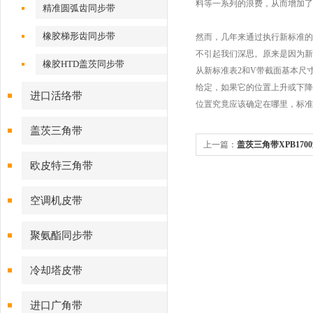
步带
料等一系列的浪费，从而增加了
精准圆弧齿同步带
橡胶梯形齿同步带
然而，几年来通过执行新标准的
不引起我们深思。原来是因为
橡胶HTD盖茨同步带
从新标准表2和V带截面基本尺寸示
给定，如果它的位置上升或下降
进口活络带
位置究竟应该确定在哪里，标准
盖茨三角带
上一篇：
盖茨三角带XPB17
欧皮特三角带
空调机皮带
聚氨酯同步带
冷却塔皮带
进口广角带