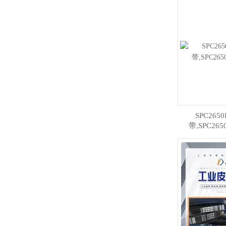
SPC26
带,SPC2