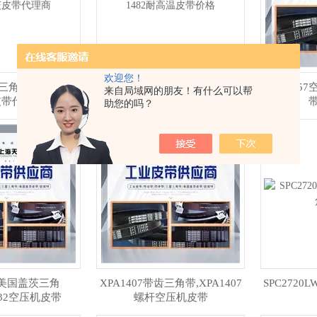
欢迎您！
三角带,XPA-1500
XPA1482盖茨三角皮带,XPA-
XPA-145
来自局域网的朋友！有什么可以帮
皮带代理商
1482耐高温皮带价格
助您的吗？
32美国盖茨三角
XPA1407带齿三角带,XPA1407
SPC2720
432空压机皮带
螺杆空压机皮带